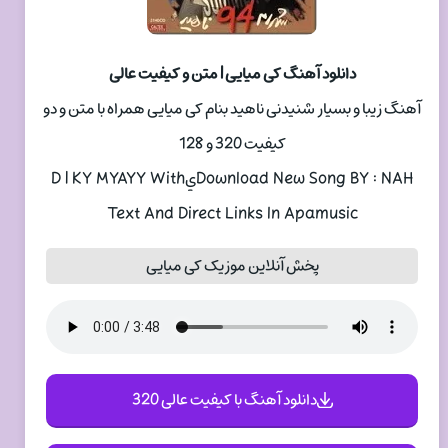
دانلود آهنگ کی میایی | متن و کیفیت عالی
آهنگ زیبا و بسیار شنیدنی ناهيد بنام کی میایی همراه با متن و دو
کیفیت 320 و 128
Download New Song BY : NAHيD | KY MYAYY With
Text And Direct Links In Apamusic
پخش آنلاین موزیک کی میایی
دانلود آهنگ با کیفیت عالی 320