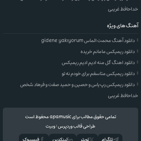
خداحافظ غریبی
آهنگ های ویژه
دانلود آهنگ محمت الماس gidene yakıyorum
دانلود ریمیکس مامانم خریده
دانلود اهنگ گل منه ادیم ادیم ریمیکس
دانلود ریمیکس متاسفم برای خودم نه تو
دانلود ریمیکس رپ یاس و حصین و حمید صفت و فرهاد شخص
خداحافظ غریبی
تمامی حقوق مطالب برای apamusic محفوظ است
طراحی قالب وردپرس
:
وبیت
تلگرام
تويتر
لینکدین
فيسبوک