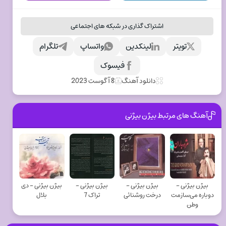
اشتراک گذاری در شبکه های اجتماعی
تویتر
لینکدین
واتساپ
تلگرام
فیسوک
دانلود آهنگ
8 آگوست 2023
آهنگ های مرتبط بیژن بیژنی
بیژن بیژنی -
بیژن بیژنی -
بیژن بیژنی -
بیژن بیژنی - دی
دوباره می‌سازمت
درخت روشنائی
تراک 7
بلال
وطن