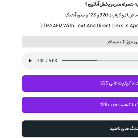
به همراه متن و پخش آنلاین }
یت 320 و 128 و متن آهنگ
ین موزیک مسافر
با کیفیت عالی 320
 با کیفیت خوب 128
هنگ های ناهيد