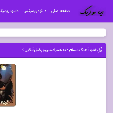
صفحه اصلی
دانلود ریمیکس
دانلود ریمی
دانلود آهنگ مسافر { به همراه متن و پخش آنلاین }