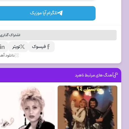
تلگرام آپا موزیک
اشتراک گذاری 
فیسوک
تویتر
ل
دانلود آه
آهنگ های مرتبط ناهيد