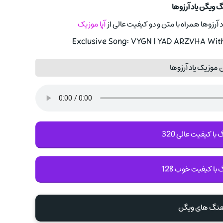
گ ویگن یاد آرزوها
 آرزوها همراه با متن و دو کیفیت عالی از
آپا موزیک
Exclusive Song: VYGN | YAD ARZVHA With
 موزیک یاد آرزوها
با کیفیت عالی 320
 با کیفیت خوب 128
آهنگ های ویگن