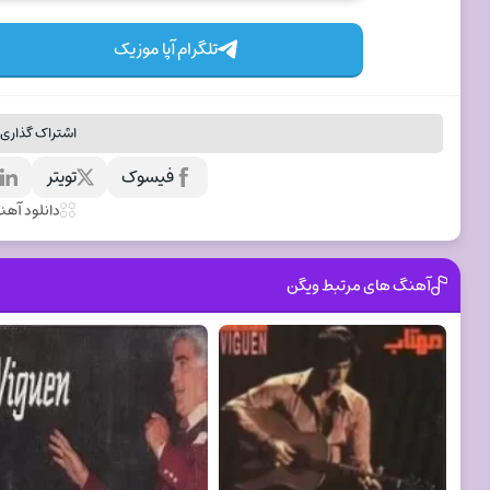
تلگرام آپا موزیک
اشتراک گذاری 
فیسوک
تویتر
ل
دانلود آه
آهنگ های مرتبط ویگن