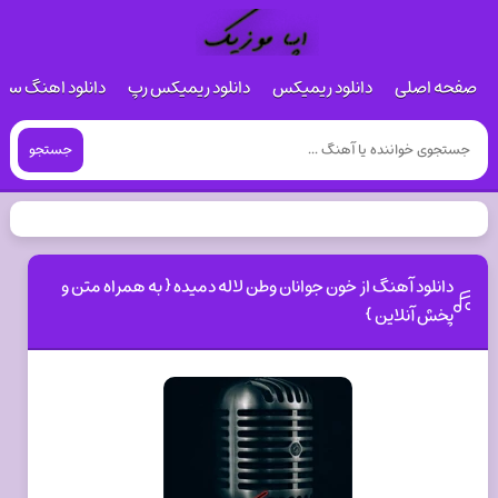
صفحه اصلی
دانلود ریمیکس
دانلود ریمیکس رپ
دانلود اهنگ س
جستجو
دانلود آهنگ از خون جوانان وطن لاله دمیده { به همراه متن و
پخش آنلاین }