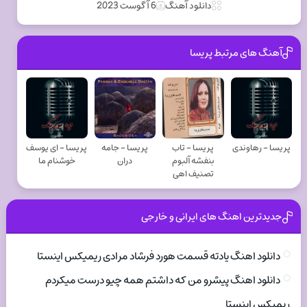
دانلود آهنگ
6 آگوست 2023
آهنگ های مرتبط پریسا
پریسا - رهاوندی
پریسا - تاب
پریسا - جامه
پریسا - ای یوسف
بنفشه آلبوم
دران
خوشنام ما
تصنیف اهی
جدیدترین اهنگ های ایرانی و خارجی
دانلود اهنگ یادته قسمت هورد فرشاد مرادی ریمیکس اینستا
دانلود اهنگ پیشرو من که داشتم همه چیو درست میکردم
ریمیکس اینستا