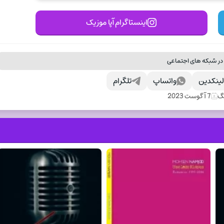
اینستاگرام آپا موزیک
در شبکه های اجتماعی
ینکدین
واتساپ
تلگرام
نگ
7 آگوست 2023