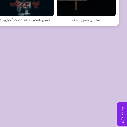
محسن نامجو - زلف
محسن نامجو - دهه شصت (اجرای زند
پست بعدی