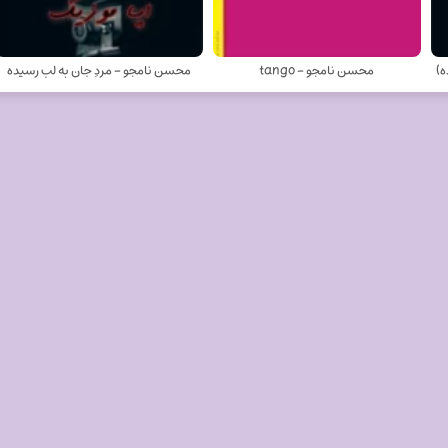
ه)
محسن نامجو - tango
محسن نامجو - مردِ جان به لب رسیده