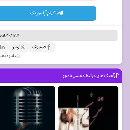
تلگرام آپا موزیک
اشتراک گذاری 
فیسوک
تویتر
ل
دانلود آه
آهنگ های مرتبط محسن نامجو