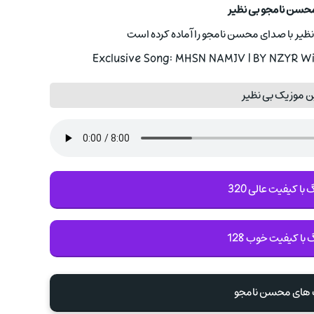
محسن نامجو بی نظیر
نظیر با صدای محسن نامجو را آماده کرده است
Exclusive Song: MHSN NAMJV | BY NZYR Wit
ن موزیک بی نظیر
با کیفیت عالی 320
 با کیفیت خوب 128
گ های محسن نامجو