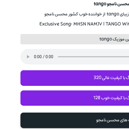
سن نامجو tango
ر محسن نامجو
Exclusive Song: MHSN NAMJV | TANGO With
موزیک tango
با کیفیت عالی 320
 با کیفیت خوب 128
گ های محسن نامجو