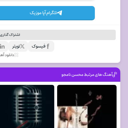
تلگرام آپا موزیک
اشتراک گذاری 
فیسوک
تویتر
ل
دانلود آه
آهنگ های مرتبط محسن نامجو