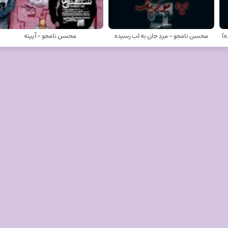
ه)
محسن نامجو - مردِ جان به لب رسیده
محسن نامجو - آیینه