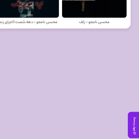
محسن نامجو - زلف
محسن نامجو - دهه شصت (اجرای زند
پست بعدی