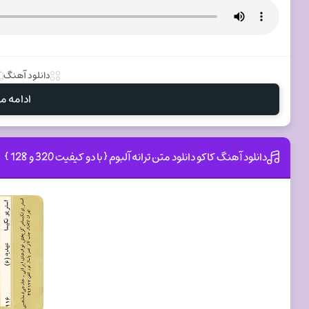
دانلود آهنگ
ادامه مط
دانلود آهنگ کاکو دانلود متن ترانه آلبوم { با دو کیفیت 320 و 128 }