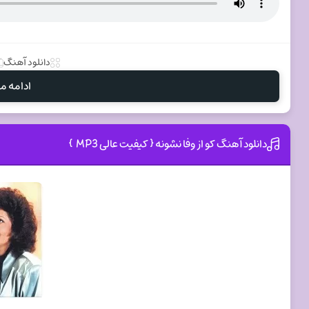
دانلود آهنگ
ادامه مط
دانلود آهنگ کو از وفا نشونه { کیفیت عالی MP3 }