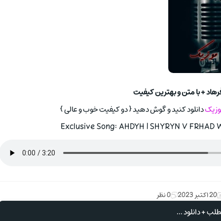
رهاد + با متن و بهترین کیفیت
موزیک
دانلود کنید و گوش دهید { دو کیفیت خوب و عالی }
Exclusive Song: AHDYH | SHYRYN V FRHAD Wi
20 اکتبر 2023
0 نظر
لب + دانلود ...