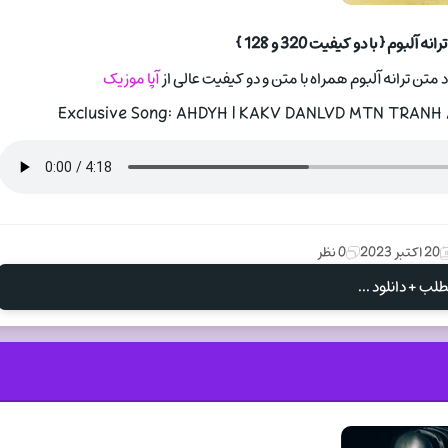
بوم { با دو کیفیت 320 و 128 }
 متن ترانه آلبوم همراه با متن و دو کیفیت عالی از
آپا موزیک
Exclusive Song: AHDYH | KAKV DANLVD MTN TRANH A
20 اکتبر 2023
0 نظر
لب + دانلود ...