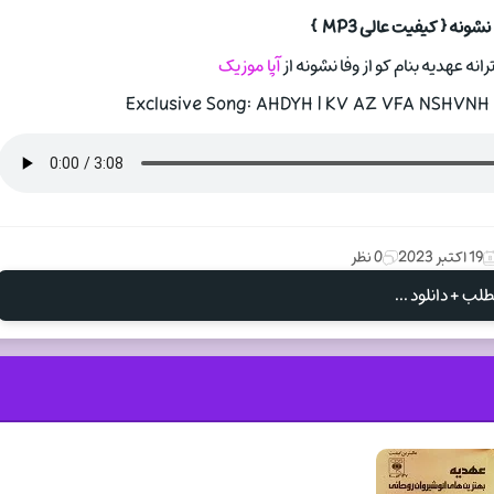
شونه { کیفیت عالی MP3 }
نه عهدیه بنام کو از وفا نشونه از
آپا موزیک
Exclusive Song: AHDYH | KV AZ VFA NSHVNH W
19 اکتبر 2023
0 نظر
لب + دانلود ...