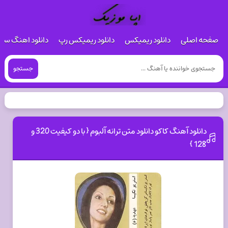
صفحه اصلی
دانلود ریمیکس
دانلود ریمیکس رپ
دانلود اهنگ س
جستجو
دانلود آهنگ کاکو دانلود متن ترانه آلبوم { با دو کیفیت 320 و
128 }