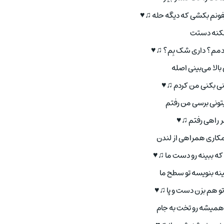
فونم بکشی که دیگه حله ♫♥
نکنه دستت
 خودمم؟ داری شک بِم؟ ♫♥
 بالا می‌بینی اصله
نی بکنی من کردم ♫♥
تونی برسی من رفتم
ر راهی رفتم ♫♥
مکاری همراهی از لندن
که ببینه رو دست ما ♫♥
نه بنویسه تو سطح ما
 تو هم بزن دست و پا ♫♥
 همیشه رو تخت به جام