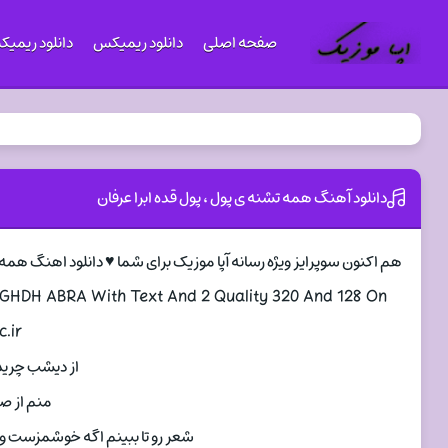
صفحه اصلی
دانلود ریمیکس
دانلود ریمی
دانلود آهنگ همه تشنه ی پول ، پول قده ابرا عرفان
هم اکنون سوپرایز ویژه رسانه آپا موزیک برای شما ♥ دانلود اهنگ همه
 GHDH ABRA With Text And 2 Quality 320 And 128 On
.ir
از دیشب چریده
منم از ص
شعر رو تا ببینم اگه خوشمزست واس