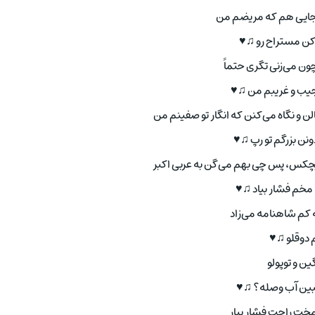
نجایی هم که مریضم من
کن مستراح رو ♫♥
چون می‌زنی تگری حتماً
جیب و غریبم من ♫♥
و نگاه می‌کنن که انگار تو صفینم من
ونن بزرگم تو رپ ♫♥
س، پس چی بهم می‌گن به عربی اکبر
ه مخم فشار بیاد ♫♥
 کم شاهنامه می‌زاد
 دوقلو ♫♥
ن و توپولو
ببین آب وصله؟ ♫♥
مخت راحت فشار بیار