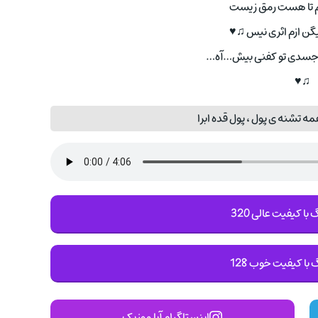
 تا هست رمق زیست
گن ازم اثری نیس ♫♥
جسدی تو کفنی بیش…آه…
♫♥
 تشنه ی پول ، پول قده ابرا
با کیفیت عالی 320
 با کیفیت خوب 128
اینستاگرام آپا موزیک