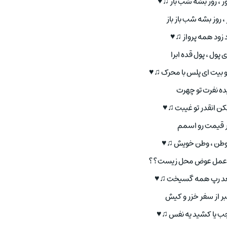
 ، روز بشه شب باز ♫♥
 روز بشه شب باز باز
زود همه پرواز ♫♥
پول ، پول قده ابرا
بیت ای پلس با محرک ♫♥
ده نفرت تو چهرت
ن انقدر تو غیبت ♫♥
تر قیمت رو اسمم
ز وطن ، وطن خویش ♫♥
مل عوض محل زیست؟؟
بعد رپ همه گسیخت ♫♥
ر از سفر خزر و کیش
جب یا کشید یه نفس ♫♥