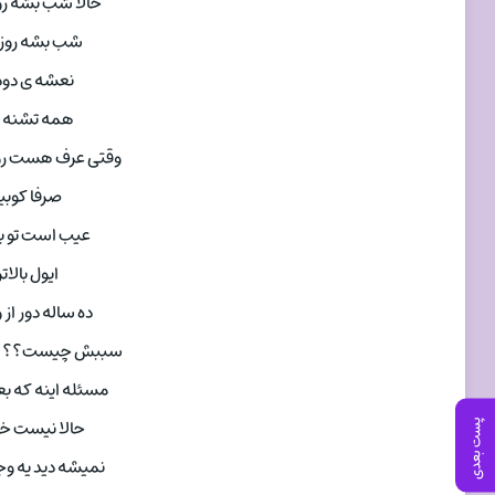
حالا شب بشه روز
شب بشه روز ،
نعشه ی دود 
همه تشنه ی 
وقتی عرف هست رو 
صرفا کوبی
عیب است تو بک
ایول بالا
ده ساله دور ا
سببش چیست؟؟ ع
مسئله اینه که 
حالا نیست خب
پست بعدی
نمیشه دید یه و