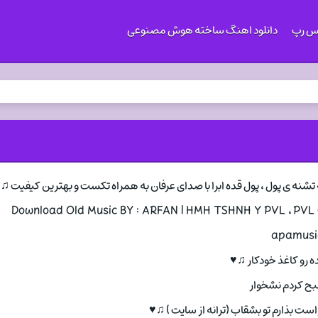
کس رپ
دانلود اهنگ ساخته هوش مصنوعی
 تشنه ی پول ، پول قده ابرا با صدای عرفان به همراه تکست و بهترین کیفیت ♫
Download Old Music BY : ARFAN | HMH TSHNH Y PVL ، PVL
apamusic
 رو کاغذ خودکار ♫♥
بح کردم نشخوار
ت بذارم تو بشقاب (ترانه از سایت ) ♫♥