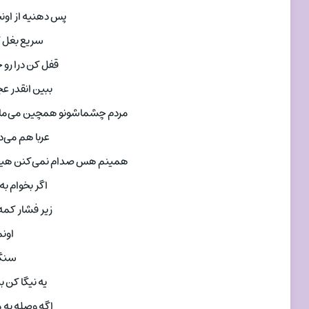
پس دهنیه از او
سریع بغل 
قفل کن درا رو 
ببین انقدر ع
مردم چشماشونو همچین می‌مالن 
عربا هم می‌د
همینم هس صدام نمی‌کنن هیچک
اگر بخوام ب
زیر فشار کمه
اونم
سنگی
یه نیگا کن 
اگه وصله به 