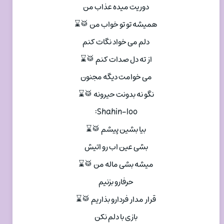
دوریت میده عذاب من
همیشه تو تو خواب من 🥁⌛
دلم می خواد نگات کنم
از ته دل صدات کنم 🥁⌛
می خوامت دیگه مجنون
نگو نه بدونت حیرونه 🥁⌛
Shahin-loo:
بیا بشین پیشم 🥁⌛
بشی عین اب رو اتیش
میشه بشی ماله من 🥁⌛
حرفارو بزنیم
قرار مدار فردارو بذاریم 🥁⌛
بازی با دلم نکن