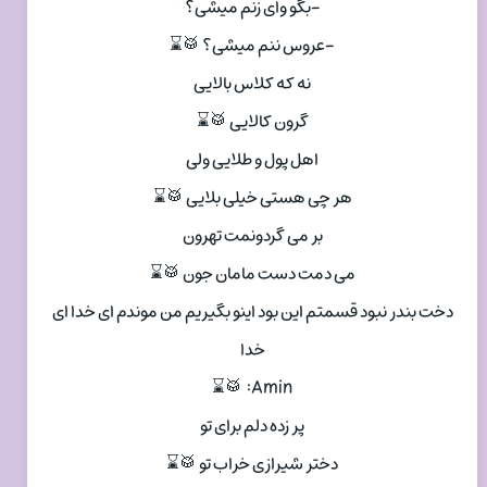
-بگو وای زنم میشی؟
-عروس ننم میشی؟ 🥁⌛
نه که کلاس بالایی
گرون کالایی 🥁⌛
اهل پول و طلایی ولی
هر چی هستی خیلی بلایی 🥁⌛
بر می گردونمت تهرون
می دمت دست مامان جون 🥁⌛
دخت بندر نبود قسمتم این بود اینو بگیریم من موندم ای خدا ای
خدا
Amin: 🥁⌛
پر زده دلم برای تو
دختر شیرازی خراب تو 🥁⌛