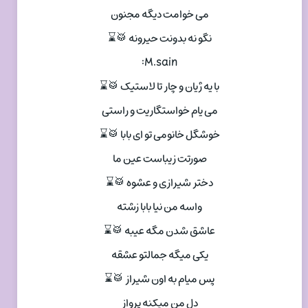
می خوامت دیگه مجنون
نگو نه بدونت حیرونه 🥁⌛
M.sain:
با یه ژیان و چار تا لاستیک 🥁⌛
می یام خواستگاریت و راستی
خوشگل خانومی تو ای بابا 🥁⌛
صورتت زیباست عین ما
دختر شیرازی و عشوه 🥁⌛
واسه من نیا بابا زشته
عاشق شدن مگه عیبه 🥁⌛
یکی میگه جمالتو عشقه
پس میام به اون شیراز 🥁⌛
دل من میکنه پرواز