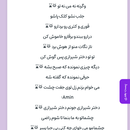
وگرنه نه من نه تو 🥁⌛
جلب نشو کلک پاشو
قوری و کتری رو بردارو 🥁⌛
درارو ببندو برقارو خاموش کن
ناز نگات منو از هوش برد 🥁⌛
تو تو دختر شیرازی پس گوش کن
دیگه چیزی نمونده که صبح بشه 🥁⌛
حرفی نمونده که گفته شه
می خوام بزنم زل توی جفت چشت 🥁⌛
پست بعدی
Amin:
دختر شیرازی جونم دختر شیرازی 🥁⌛
چشماتو به ما بنما تا شوم راضی
چشمامو می خوای چه کنی بی حیا پسر 🥁⌛