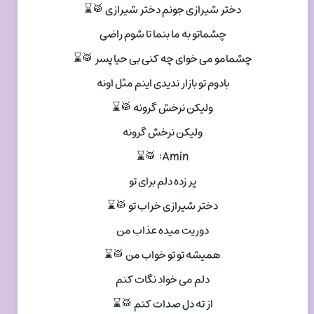
دختر شیرازی جونم دختر شیرازی 🥁⌛
چشماتو به ما بنما تا شوم راضی
چشمامو می خوای چه کنی بی حیا پسر 🥁⌛
بادوم تو بازار ندیدی اینم مثل اونه
ولیکن نرخش گرونه 🥁⌛
ولیکن نرخش گرونه
Amin: 🥁⌛
پر زده دلم برای تو
دختر شیرازی خراب تو 🥁⌛
دوریت میده عذاب من
همیشه تو تو خواب من 🥁⌛
دلم می خواد نگات کنم
از ته دل صدات کنم 🥁⌛