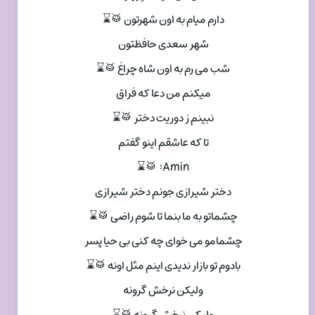
دارم میام به اون شهرتون 🥁⌛
شهر سعدی حافظتون
شب می رم به اون شاه چراغ 🥁⌛
میکنم من دعا که فراق
نبینم ز دوریت دختر 🥁⌛
تا که عاشقم اینو گفتم
Amin: 🥁⌛
دختر شیرازی جونم دختر شیرازی
چشماتو به ما بنما تا شوم راضی 🥁⌛
چشمامو می خوای چه کنی بی حیا پسر
بادوم تو بازار ندیدی اینم مثل اونه 🥁⌛
ولیکن نرخش گرونه
ولیکن نرخش گرونه 🥁⌛