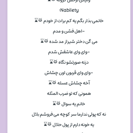
Nabilety:
خانمی بذار بگم یه کم برات از خودم 🥁⌛
-اهل فشن و مدم
می گن دختر شیراز مد شده 🥁⌛
-وای وای عاشقش شدم
دزنه صورتشو نگاه 🥁⌛
-وای وای قربون اون چشاش
آخه چشاش عسله 🥁⌛
همونی که تو ضرب المثله
خانم یه سوال 🥁⌛
نه که پولی ندارما سر کوچه می فروشم بلال
یه خونه دارم از پول حلال 🥁⌛