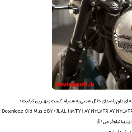
اشقانه ای دارم با صدای جلال همتی به همراه تکست و بهترین کیفیت ♪
Download Old Music BY : JLAL HMTY | AY NYLVFR AY NYLVFR
 زیبا نیلوفر من ♮✌