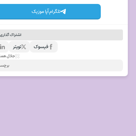
تلگرام آپا موزیک
اشتراک گذاری 
فیسوک
تویتر
ل
جلال همت
برچسب