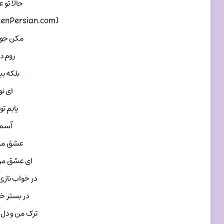
حالا تو 
[Persian Music on ListenPersian.com]
مکن جور 
روم د
بلکه بی
ای نو
یابم تو 
آسما
عشق من 
ای عشق من ا
در خواب نازی
در بستر خو
ترک من و دل 