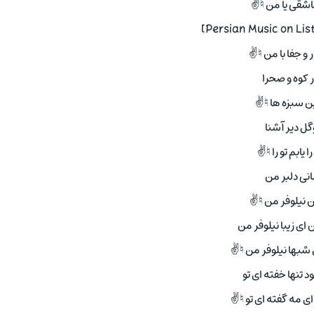
عاشقی یا من ♮✌
و جفا با من ♮✌
ر کوه و صحرا
ن سبزه ها ♮✌
گل دیر آشنا
را یابم تو را ♮✌
نی دلبر من
نیلوفر من ♮✌
ی زیبا نیلوفر من
 شبها نیلوفر من ♮✌
د تنها خفته ای تو
ای مه گفته ای تو ♮✌