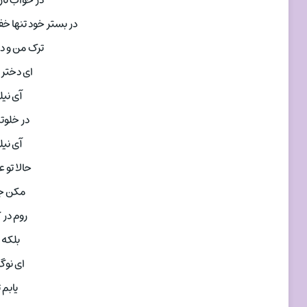
در خواب نا
در بستر خود تنها خفت
ترک من و دل
ای دختر 
آی نیل
در خلوتم
آی نیل
حالا تو 
مکن جو
روم در 
بلکه 
ای نوگ
یابم ت