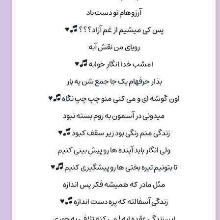
آرزوهام تو دست باد
پس کی میشیم از غم آزاد؟؟؟ 🎜♥
رویای من نقش آبه
امشب خدا انگار خوابه 🎜♥
بذار حرفهام یک جا جمع شن یه بار
اون گوشه ای و می کنی منو چپ چپ نگاه 🎜♥
میدونی در آسمون به روم بسته نبود
زندگی منم رنگی بود زیر سقف کبود 🎜♥
ولی انگار باید آینده ها رو پیش بینی کنیم
تا بتونیم تیره بختی ها رو پیشگیری کنیم 🎜♥
مثل مادر که همیشه فکر پس اندازه
زندگی آسفالته که پره دست اندازه 🎜♥
این زندگی عقده ایه ! می کنه تلافی یه جوری