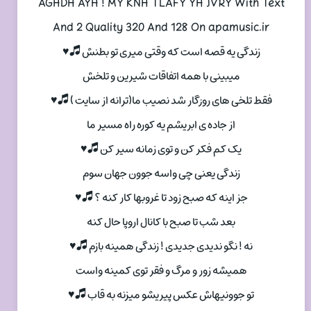
AGHDH AYH ! MY KNH TLAFY YH JVRY With Text
And 2 Quality 320 And 128 On apamusic.ir
زندگی یه قصه است که وقتی میری تو بطنش 🎜♥
میبینی با همه اتفاقات شیرین و تلخش
فقط تلخی های روزگار شد نصیب ما(ترانه از سایت ) 🎜♥
از جاده ی ابریشم یه کوره راه مسیر ما
یک کم فکر کن و توی زمانه سیر کن 🎜♥
زندگی یعنی چی واسه جوون جهان سوم
جز اینه که صبح زود تا غروبها کار کنه ؟ 🎜♥
بعد شب تا صبح با کانال اروپا حال کنه
نه ! نگو ندیدی جدیدی ! زندگی همینه بازم 🎜♥
همیشه زور و مرگ و فقر توی کمینه واست
تو جوونیهاش عکس پیریشو میزنه به قاب 🎜♥