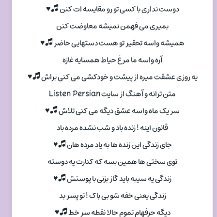
دوست نداری با کسی تو رو مقایسه ات کنن 🎜♥
بمیری می فهمن نمیشه معاوضت کنن
همیشه واسه تحقیر تو هست دستهایی حاضر 🎜♥
آره واسه ما مرغ حیاط همسایه غازه
یه روزی عشقت میره از پیشت و خودکشی می کنی براش 🎜♥
متن ترانه و آهنگ از سایت Listen Persian
سر یک ماه واسه عشق دیگه می کنی تلاش 🎜♥
قانون اینه ! زنده باد و شب نشده مرده باد
جای زندگی این زنده ها به یاد مرده هان 🎜♥
توی سختی ها همین بسه که کنارت یه دوسته
زندگی یه سیبه باید گاز بزنی با پوستش 🎜♥
زندگی یعنی خفه شو بی باک ! تو پسر بد
دیگه حرفهام تموم حالا نقطه سر خط 🎜♥