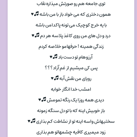
توی جامعه هم رو صورتش میذاره نقاب
همون دختری که می خواد باز با من باشه 🎜♥
با یه خرج کوچیک می تونه پاکدامن باشه
درد و دل های من روی کاغذ پلاسه هر دم 🎜♥
زندگی همینه ! حرفهامو خلاصه کردم
آرزوهام تو دست باد 🎜♥
پس کی میشیم از غم آزاد؟؟؟
رویای من نقش آبه 🎜♥
امشب خدا انگار خوابه
دیدی همه روزا یک رنگه تمومش 🎜♥
باز خوبیش اینه که با تو دل سنگه زمونه
سختیهاش واسه اینه تو از نشاطت کم بذاری 🎜♥
زود میمیری کافیه چشمهاتو هم بذاری