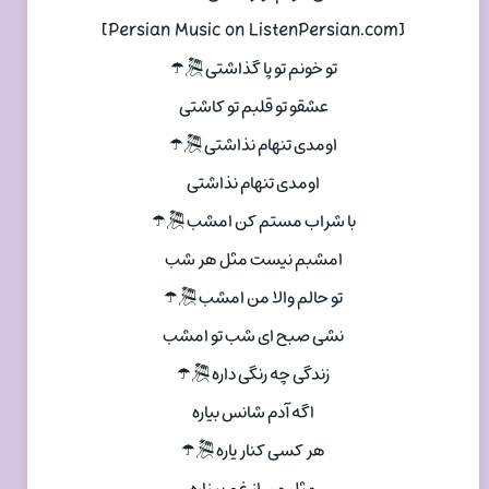
[Persian Music on ListenPersian.com]
تو خونم تو پا گذاشتی 🎘☂
عشقو تو قلبم تو کاشتی
اومدی تنهام نذاشتی 🎘☂
اومدی تنهام نذاشتی
با شراب مستم کن امشب 🎘☂
امشبم نیست مثل هر شب
تو حالم والا من امشب 🎘☂
نشی صبح ای شب تو امشب
زندگی چه رنگی داره 🎘☂
اگه آدم شانس بیاره
هر کسی کنار یاره 🎘☂
مثل من از غم بیزاره