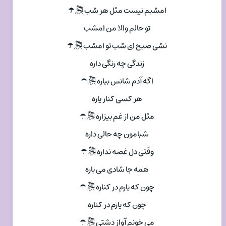
امشبم نیست مثل هر شب 🎘☂
تو حالم والا من امشب
نشی صبح ای شب تو امشب 🎘☂
زندگی چه رنگی داره
اگه آدم شانس بیاره 🎘☂
هر کسی کنار یاره
مثل من از غم بیزاره 🎘☂
شبامون چه حالی داره
وقتی دل غصه نداره 🎘☂
همه جا شادی می باره
چون که یارم در کناره 🎘☂
چون که یارم در کناره
می خونم آواز دشتی 🎘☂