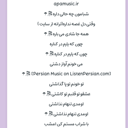
apamusic.ir
شبامون چه حالی داره 🎘☂
وقتی دل غصه نداره(ترانه از سایت )
همه جا شادی می باره 🎘☂
چون که یارم در کناره
چون که یارم در کناره 🎘☂
می خونم آواز دشتی
[Persian Music on ListenPersian.com] 🎘☂
تو خونم تو پا گذاشتی
عشقو تو قلبم تو کاشتی 🎘☂
اومدی تنهام نذاشتی
اومدی تنهام نذاشتی 🎘☂
با شراب مستم کن امشب