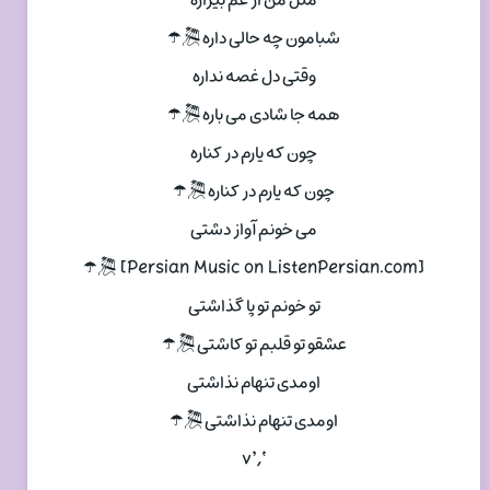
شبامون چه حالی داره 🎘☂
وقتی دل غصه نداره
همه جا شادی می باره 🎘☂
چون که یارم در کناره
چون که یارم در کناره 🎘☂
می خونم آواز دشتی
[Persian Music on ListenPersian.com] 🎘☂
تو خونم تو پا گذاشتی
عشقو تو قلبم تو کاشتی 🎘☂
اومدی تنهام نذاشتی
اومدی تنهام نذاشتی 🎘☂
‘,’v