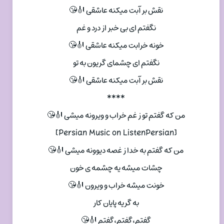
نقش بر آبت میکنه عاشقی 🎻😘
نگفتم ای بی خبر از درد و غم
خونه خرابت میکنه عاشقی 🎻😘
نگفتم ای چشمای گریون به تو
نقش بر آبت میکنه عاشقی 🎻😘
****
من که گفتم تو ز غم خراب و ویرونه میشی 🎻😘
[Persian Music on ListenPersian]
من که گفتم به خدا ز غصه دیوونه میشی 🎻😘
چشات میشه یه چشمه ی خون
خونت میشه خراب و ویرون 🎻😘
به گریه پایان کار
گفتم،گفتم،گفتم 🎻😘