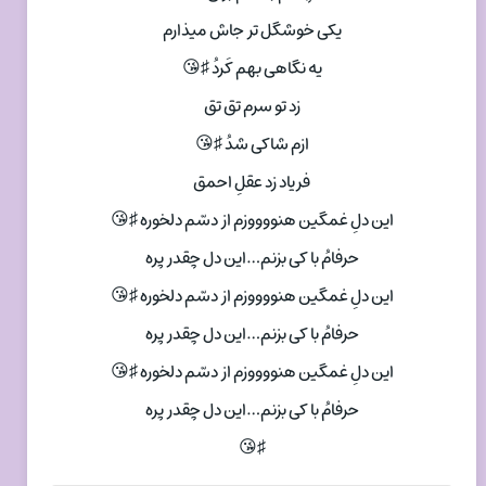
یکی خوشگل تر جاش میذارم
یه نگاهی بهم کَردُ ♯😘
زد تو سرم تق تق
ازم شاکی شدُ ♯😘
فریاد زد عقلِ احمق
این دلِ غمگین هنووووزم از دسّم دلخوره ♯😘
حرفامُ با کی بزنم…این دل چقدر پره
این دلِ غمگین هنووووزم از دسّم دلخوره ♯😘
حرفامُ با کی بزنم…این دل چقدر پره
این دلِ غمگین هنووووزم از دسّم دلخوره ♯😘
حرفامُ با کی بزنم…این دل چقدر پره
♯😘