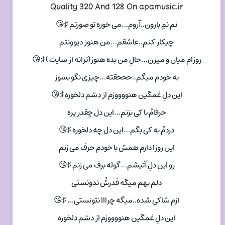
Quality 320 And 128 On apamusic.ir
نم نمِ بارون..آروم…می خوره تو صورتم ♯😘
چیکار کنم..عاشقم…من هنوز دیوونتم
روزام میان و میرن…حالِ من بده هنوز(ترانه از سایت ) ♯😘
به خودم میگم..حححقته…چیزی نگو بسوز
این دلِ غمگین هنووووزم از دسّم دلخوره ♯😘
حرفامُ با کی بزنم…این دل چقدر پره
دردمُ به کی بگم…این دل چه دلخوره ♯😘
این روزا دارم همش با خودم حرف می زنم
رو این دلِ آتیشم…گوله برف می زنم ♯😘
دلم بهم میگه قدرشُ ندونستی
ازم شاکی شده..میگه چرااا نتونستی… ♯😘
این دلِ غمگین هنووووزم از دسّم دلخوره