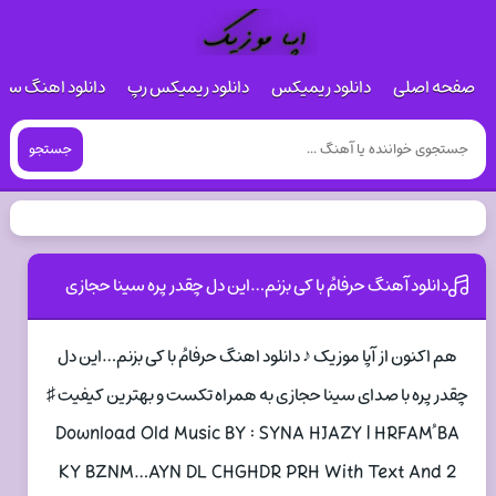
صفحه اصلی
دانلود ریمیکس
دانلود ریمیکس رپ
دانلود اهنگ س
جستجو
دانلود آهنگ حرفامُ با کی بزنم…این دل چقدر پره سینا حجازی
هم اکنون از آپا موزیک ♪ دانلود اهنگ حرفامُ با کی بزنم…این دل
چقدر پره با صدای سینا حجازی به همراه تکست و بهترین کیفیت ♯
Download Old Music BY : SYNA HJAZY | HRFAMُ BA
KY BZNM…AYN DL CHGHDR PRH With Text And 2