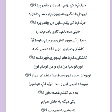
حرفامُ با کی بزنم…این دل چقدر پره ♯😘
این دلِ غمگین هنووووزم از دسّم دلخوره
حرفامُ با کی بزنم…این دل چقدر پره ♯😘
خیلی بده دلم..کاری باهام نداره
خدا از آسمون کاش صبر برام بباره ♯😘
کاشکی دنیا روزامون انقده ضرر نکنه
کاشکی دلم باهام اینجوری قهر نکنه ♯😘
اون تو دنیا منُ داره و من تو دنیا اونُ
توروخدا ببین این وسط منُ دلمُ دعوامونُ ♯😘
توروخدا ببین این وسط منُ دلمُ دعوامونُ
به دلم گفتم غصه نخور ♯😘
یکی دیگه به جاش میارم
تا چشم به هم بزنی ♯😘