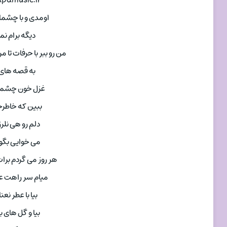
apamusic.ir
اومدی و با چشمات
دیگه برام ن
من رو ببر با حرفات تا مر
به قصه های 
غزل خون چشماتم
ببین که خاطرخ
دلم رو هی نلرز
می خوایی بگو 
هر روز می گردم برات
میام سر راهت عز
بیا با عطر نعنا
بیا و گل های به