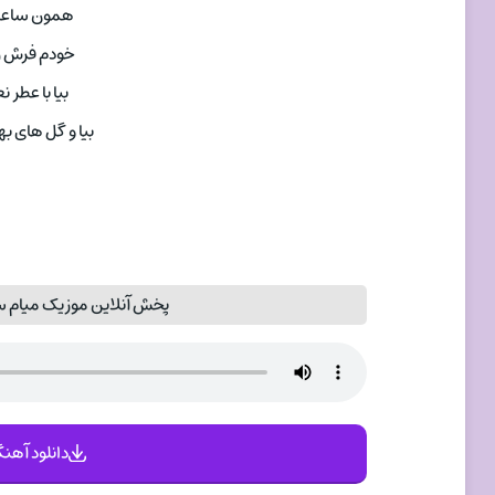
همون ساعت 
خودم فرش زم
بیا با عطر نع
بیا و گل های بها
پخش آنلاین موزیک میام سر
دانلود آهنگ 