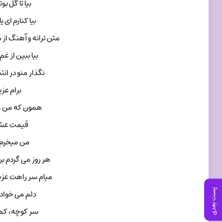
بیا تا گل بو
بیا کنارم ای یا
متن ترانه و آهنگ از سایت rsian ♭ღ
بیا ببین از غم
نگذار منو در انتظ
برام عزی
همون که من م
قیمت عشق
من میخرم ب
هر روز می گردم ب
میام سر راهت عزیز
پست بعدی
دلم می خواد،
سر کوچه، کمی