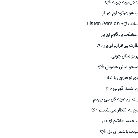
ته دل بزنه جونه ♭ღ
ر، هوای تو دارم ای یار
Listen Pe
 عشقت یادگارم ای یار
ارت بی قرارم ای یار ♭ღ
ز تو مثال جونی
یخوامش همونی ♭ღ
 تو هرچی باشه
ا همه گرونی ♭ღ
رات از باغچه گل می چینم
م به انتظار می شینم ♭ღ
 امینت باشم ای دل
نت باشم ای دل ♭ღ