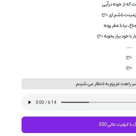
که از خونه درآیی
ینت باشم ای ♭ღ
ناع، بیا با عطر پونه
ر با خود بیار بخونه ♭ღ
….
♭ღ
♭ღ
 راهت عزیزم به انتظار می شینم
با کیفیت عالی 320