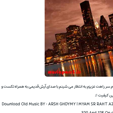
انه آپا موزیک برای شما ღ دانلود اهنگ میام سر راهت عزیزم به انتظار می شینم با صدای آرش قدیمی به همراه تکست و
ین کیفیت ♫
Download Old Music BY : ARSH GHDYMY | MYAM SR RAHT A