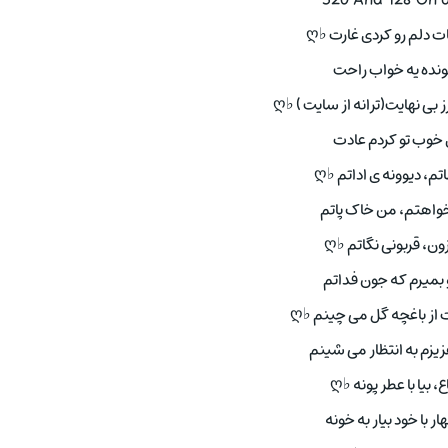
320 And 128 On 
 دلم رو کردی غارت ♭ღ
مونده یه خواب راحت
ز بی نهایت(ترانه از سایت ) ♭ღ
خوب تو کردم عادت
، دیوونه ی اداتم ♭ღ
واهتم، من خاک پاتم
ون، قربونی نگاتم ♭ღ
بمیرم که جون فداتم
 از باغچه گل می چینم ♭ღ
یزم به انتظار می شینم
ع، بیا با عطر پونه ♭ღ
ار با خود بیار به خونه