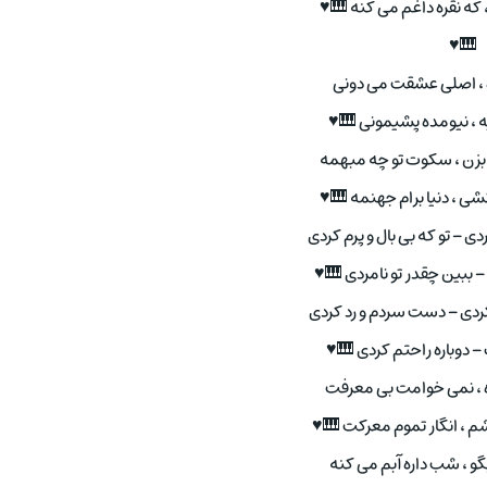
 که نقره داغم می کنه 🎹♥
🎹♥
 ، اصلی عشقت می دونی
ه ، نیومده پشیمونی 🎹♥
زن ، سکوت تو چه مبهمه
ی ، دنیا برام جهنمه 🎹♥
 – تو که بی بال و پرم کردی
 – ببین چقدر تو نامردی 🎹♥
ردی – دست سردم و رد کردی
– دوباره راحتم کردی 🎹♥
 ، نمی خوامت بی معرفت
 ، انگار تموم معرکت 🎹♥
و ، شب داره آبم می کنه