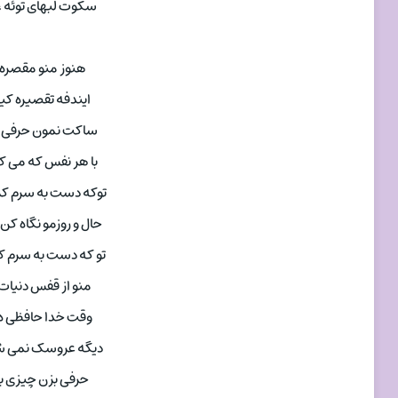
سکوت لبهای توئه ،
هنوز منو مقصره
ایندفه تقصیره کی
ساکت نمون حرفی ب
با هر نفس که می کش
توکه دست به سرم کردی
حال و روزمو نگاه کن
تو که دست به سرم ک
منو از قفس دنیات 
وقت خدا حافظی ه
دیگه عروسک نمی شم
حرفی بزن چیزی بگ