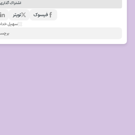
اشتراک گذاری 
فیسوک
تویتر
ل
سهیل خداب
برچسب