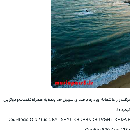
معرفت راز عاشقانه ای دارم با صدای سهیل خدابنده به همراه تکست و بهترین
یفیت ♪
Download Old Music BY : SHYL KHDABNDH | VGHT KHDA 