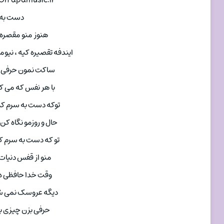
 On apamusic.ir
دست به 
هنوز منو مقصره
ایندفه تقصیره کیه ، نیوم
ساکت نمون حرفی ب
با هر نفس که می کش
توکه دست به سرم کردی
حال و روزمو نگاه کن
تو که دست به سرم ک
منو از قفس دنیات 
وقت خدا حافظی ه
دیگه عروسک نمی شم
حرفی بزن چیزی بگ