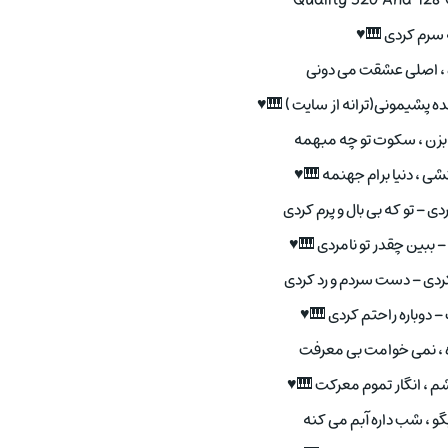
Quality 320 And 128
سرم کردی 🎹♥
 ، اصلی عشقت می دونی
ده پشیمونی(ترانه از سایت ) 🎹♥
زن ، سکوت تو چه مبهمه
ی ، دنیا برام جهنمه 🎹♥
 – تو که بی بال و پرم کردی
 – ببین چقدر تو نامردی 🎹♥
ردی – دست سردم و رد کردی
– دوباره راحتم کردی 🎹♥
 ، نمی خوامت بی معرفت
 ، انگار تموم معرکت 🎹♥
و ، شب داره آبم می کنه