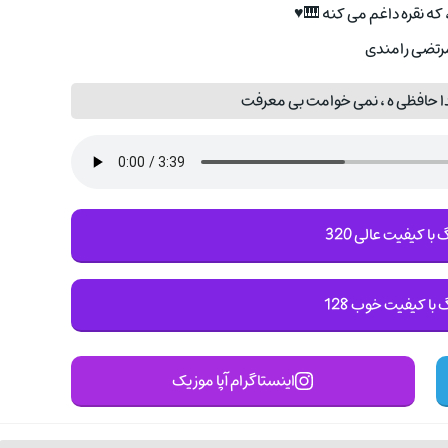
 که نقره داغم می کنه 🎹♥
مرتضی رامندی
 حافظی ه ، نمی خوامت بی معرفت
با کیفیت عالی 320
 با کیفیت خوب 128
اینستاگرام آپا موزیک