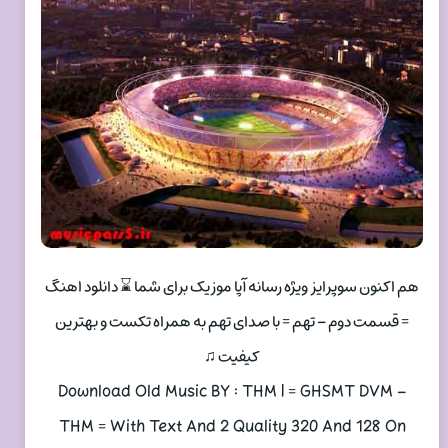
هم اکنون سوپرایز ویژه رسانه آپا موزیک برای شما ⌛ دانلود اهنگ
= قسمت دوم – تهم = با صدای تهم به همراه تکست و بهترین
کیفیت ♫
Download Old Music BY : THM | = GHSMT DVM –
THM = With Text And 2 Quality 320 And 128 On