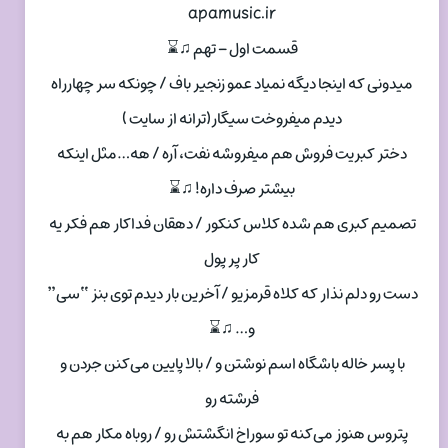
apamusic.ir
قسمت اول – تهم ♫⌛
میدونی‌ که اینجا دیگه نمیاد عمو زنجیر باف / چونکه سر چهارراه
دیدم میفروخت سیگار(ترانه از سایت )
دختر کبریت فروش هم میفروشه نفت، آره / هه…مثل اینکه
بیشتر صرف داره! ♫⌛
تصمیم کبری هم شده کلاس کنکور / دهقان فداکار هم فکر یه
کار پر پول
دست رو دلم نذار که کلاه قرمزیو / آخرین بار دیدم توی بنز “سی‌”
و… ♫⌛
با پسر خاله باشگاه اسم نوشتن و / بالا پایین می‌کنن جردن و
فرشته رو
پتروس هنوز می‌کنه تو سوراخ انگشتش رو / روباه مکار هم به