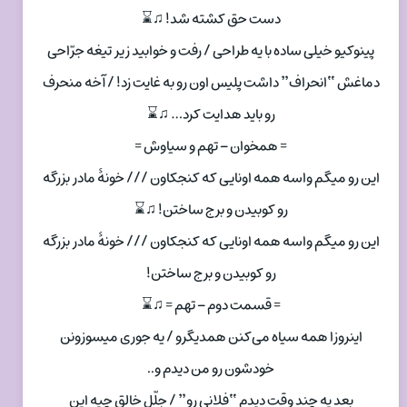
دست حق کشته شد! ♫⌛
پینوکیو خیلی‌ ساده با یه طراحی / رفت و خوابید زیر تیغه جرّاحی
دماغش “انحراف” داشت پلیس اون رو به غایت زد! / آخه منحرف
رو باید هدایت کرد… ♫⌛
= همخوان – تهم و سیاوش =
این رو میگم واسه همه اونایی که کنجکاون /// خونهٔ مادر بزرگه
رو کوبیدن و برج ساختن! ♫⌛
این رو میگم واسه همه اونایی که کنجکاون /// خونهٔ مادر بزرگه
رو کوبیدن و برج ساختن!
= قسمت دوم – تهم = ♫⌛
اینروزا همه سیاه می‌کنن همدیگرو / یه جوری میسوزونن
خودشون رو من دیدم و..
بعد یه چند وقت دیدم “فلانی رو” / جلّل خالق چیه این