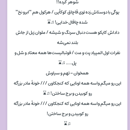
شوهر کرده!!
یوگی با دوستاش زده توی قاچاق کوکأین / هرکول هم “ابرو نخ”
شده چاقال خدایی! ♫⌛
داداش کایکو هست دنبال سرنگ و شیشه / ملوان زبل از جاش
بلند نمی‌شه
نفرات اول المپیاد پت و مت / فوتبالیست‌ها همه معتاد و شل و
پل….. ♫⌛
همخوان – تهم و سیاوش
این رو میگم واسه همه اونایی که کنجکاون /// خونهٔ مادر بزرگه
رو کوبیدن و برج ساختن! ♫⌛
این رو میگم واسه همه اونایی که کنجکاون /// خونهٔ مادر بزرگه
رو کوبیدن و برج ساختن!
♫⌛