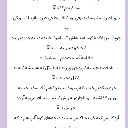
سولاریوم؟! ♫⌛
یارو تا دیروز مثل سفید برفی بود / الان حاجی فیروز تقریبا این رنگی‌
بود
چوپون دروغگو با گوسفند هاش “ب ام و” خریده / با یه جنده پریده
/ حالا زنده ترینه….. ♫⌛
= ادامهٔ قسمت دوم – سیاوش =
…..بابا قصّه همینه / پره جن و پریه / اما مثل که همیشه / به یه
شکل عجیبه ♫⌛
جری دیگه بی‌خیال تکه پنیره / سیندرلا هم فکر سقط جنینه!
تن تن گذاشته از رو ناچاری ته ریش / بتمن مسافر می‌زنه آزادی
تجریش ♫⌛
آره کار می‌کنه خریده تاکسی سمند / بچه‌های کوه آلپ هم دیگه
ماسک میزنند