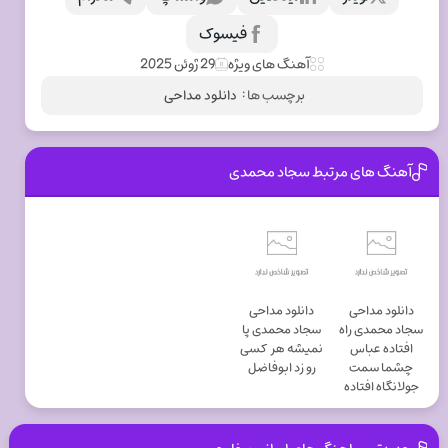
فیسوک
آهنگ های ویژه
29 ژوئن 2025
برچسب ها :
دانلود مداحی
آهنگ های مرتبط سجاد محمدی
دانلود مداحی
دانلود مداحی
سجاد محمدی راه
سجاد محمدی ﭘﺎ
افتاده عباس
ﻧﻤﻴﺸﻪ ﻫﺮ ﻛﺴﻰ
ﭼﺸﻤﺎ ﺳﻤﺖ
رو زد اﺑﻮﻓﺎﺿﻞ
ﺟﻮﻟﺎﻧﮕﺎه اﻓﺘﺎده