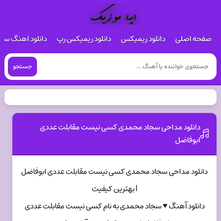
صفحه اصلی
دانلود ریمیکس
دانلود ریمیکس رپ
دانلود اهنگ س
جستجو
دانلود مداحی سجاد محمدی ﻛﺴﻰ ﻧﻴﺴﺖ ﻣﻘﺎﺑﻠﺖ ﻋﺪدی
اﺑﻮﻓﺎﺿﻞ
دانلود مداحی سجاد محمدی ﻛﺴﻰ ﻧﻴﺴﺖ ﻣﻘﺎﺑﻠﺖ ﻋﺪدی اﺑﻮﻓﺎﺿﻞ
| بهترین کیفیت
دانلود آهنگ ♥ سجاد محمدی به نام ﻛﺴﻰ ﻧﻴﺴﺖ ﻣﻘﺎﺑﻠﺖ ﻋﺪدی