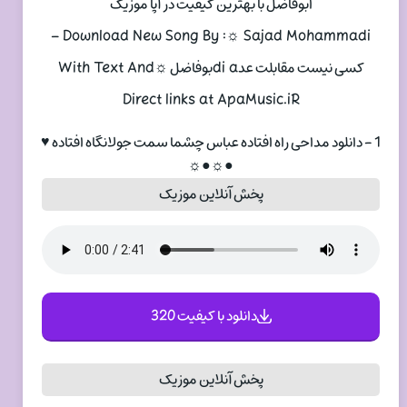
اﺑﻮﻓﺎﺿﻞ با بهترین کیفیت در آپا موزیک
Download New Song By :☼ Sajad Mohammadi –
ﻛﺴﻰ ﻧﻴﺴﺖ ﻣﻘﺎﺑﻠﺖ ﻋﺪdi aﺑﻮﻓﺎﺿﻞ ☼With Text And
Direct links at ApaMusic.iR
1 - دانلود مداحی راه افتاده عباس ﭼﺸﻤﺎ ﺳﻤﺖ ﺟﻮﻟﺎﻧﮕﺎه اﻓﺘﺎده ♥
●☼●☼
پخش آنلاین موزیک
دانلود با کیفیت 320
پخش آنلاین موزیک