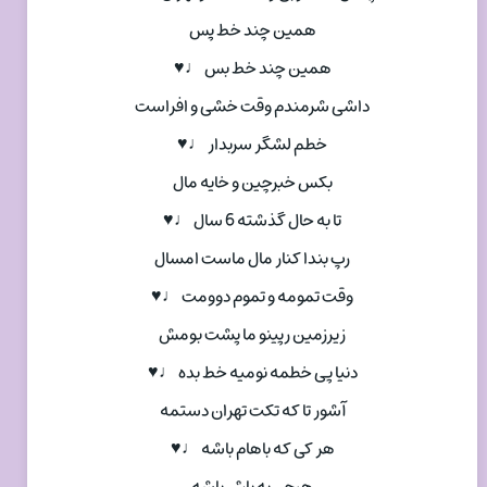
همین چند خط پس
همین چند خط بس ♩♥
داشی شرمندم وقت خشی و افراست
خطم لشگر سربدار ♩♥
بکس خبرچین و خایه مال
تا به حال گذشته 6 سال ♩♥
رپ بندا کنار مال ماست امسال
وقت تمومه و تموم دوومت ♩♥
زیرزمین رپینو ما پشت بومش
دنیا پی خطمه نومیه خط بده ♩♥
آشور تا که تکت تهران دستمه
هر کی که باهام باشه ♩♥