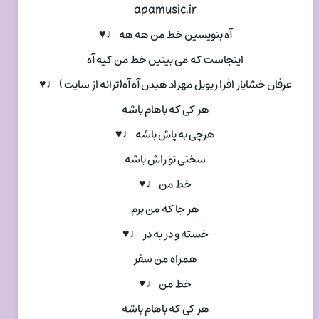
apamusic.ir
آه بنویسین خط من هه هه ♩♥
اینجاست که می بینین خط من کیه آه
عرفان خشایار افرا ریویل مهراد هیدن آه آه(ترانه از سایت ) ♩♥
هر کی که باهام باشه
هرچی به پاش باشه ♩♥
سختی تو راش باشه
خط من ♩♥
هر جا که من برم
خسته و در به در ♩♥
همراه من سفر
خط من ♩♥
هر کی که باهام باشه