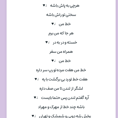
هرچی به پاش باشه ♩♥
سختی تو راش باشه
خط من ♩♥
هر جا که من برم
خسته و در به در ♩♥
همراه من سفر
خط من ♩♥
خط من هفت مرده تو رپ سر داره
هفت خط تو رد بی برگشت با یه ♩♥
لشگر از لندن تا من صف داره
آره گفتم لندن پس حتما بایست ♩♥
باشه چند خط از مهرک و مهراد
پخش شه دوبی و شمشک و تهران ♩♥