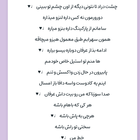
چشت دراد تا نتونی دیگه از اون چشم تو ببینی ♩♥
دورورمون نه کس داره لنزو میذاره
سامانم از پارکینگ داره بنزو میاره ♩♥
همون سهرابم طبق معمول هیزو میچاقه
ادامه بذاز عرفان دوباره بیسو بیاره ♩♥
ها منم تو استیل خاص خودمم
پابیرون در حال زدن واکسش و تنم ♩♥
اینم یه کادوست واسه دافا باز امسال
صدا سوزناکه من رو بیت داش عرفان ♩♥
هر کی که باهام باشه
هرچی به پاش باشه ♩♥
سختی تو راش باشه
خط من ♩♥