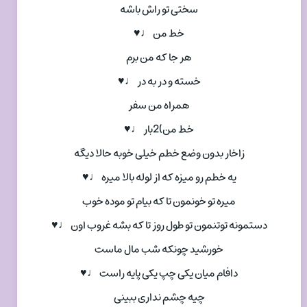
سختی تو راش باشه
خط من ♩♥
هر جا که من برم
خسته و در به در ♩♥
همراه من سفر
خط من)2بار ♩♥
زاخار بدون وضع خطم خیلی خوبه حالا دیگه
یه خطم رو میزه که از لوله بالا میره ♩♥
میره تو خونمون تا که بیام تو موده خوب
دستمونه توتنمون تو طول روز تا که بشه غروب اون ♩♥
خورشید چونکه شب مال ماست
دافام میان یکی چپ یکی پایه راست ♩♥
چیه چشم نداری ببینی