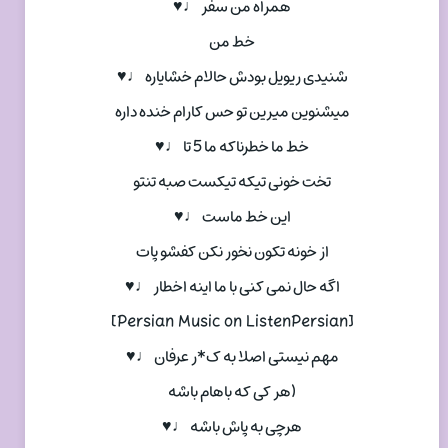
همراه من سفر ♩♥
خط من
شنیدی ریویل بودش حالام خشایاره ♩♥
میشنوین میرین تو حس کارام خنده داره
خط ما خطرناکه ما 5 تا ♩♥
تخت خونی تیکه تیکست صبه تنتو
این خط ماست ♩♥
از خونه تکون نخور نکن کفشو پات
اگه حال نمی کنی با ما اینه اخطار ♩♥
[Persian Music on ListenPersian]
مهم نیستی اصلا به ک*ر عرفان ♩♥
(هر کی که باهام باشه
هرچی به پاش باشه ♩♥