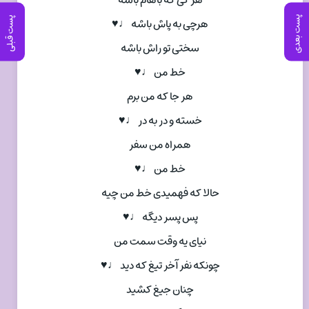
هر کی که باهام باشه
پست بعدی
پست قبلی
هرچی به پاش باشه ♩♥
سختی تو راش باشه
خط من ♩♥
هر جا که من برم
خسته و در به در ♩♥
همراه من سفر
خط من ♩♥
حالا که فهمیدی خط من چیه
پس پسر دیگه ♩♥
نیای یه وقت سمت من
چونکه نفر آخر تیغ که دید ♩♥
چنان جیغ کشید