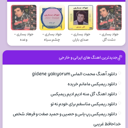
جواد يساری -
جواد يساری -
جواد يساری -
جواد يساری -
دشت گل
صدای باران
چشم سیاه
وعده
جدیدترین اهنگ های ایرانی و خارجی
دانلود آهنگ محمت الماس gidene yakıyorum
دانلود ریمیکس مامانم خریده
دانلود اهنگ گل منه ادیم ادیم ریمیکس
دانلود ریمیکس متاسفم برای خودم نه تو
دانلود ریمیکس رپ یاس و حصین و حمید صفت و فرهاد شخص
خداحافظ غریبی