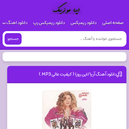
صفحه اصلی
دانلود ریمیکس
دانلود ریمیکس رپ
دانلود اهنگ س
جستجو
دانلود آهنگ آریا/این روزا { کیفیت عالی MP3 }