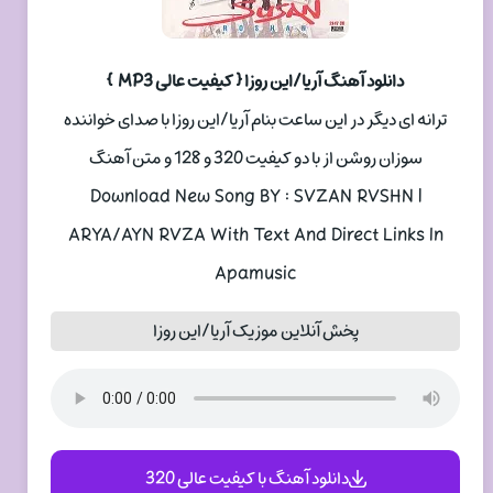
دانلود آهنگ آریا/این روزا { کیفیت عالی MP3 }
ترانه ای دیگر در این ساعت بنام آریا/این روزا با صدای خواننده
سوزان روشن از با دو کیفیت 320 و 128 و متن آهنگ
Download New Song BY : SVZAN RVSHN |
ARYA/AYN RVZA With Text And Direct Links In
Apamusic
پخش آنلاین موزیک آریا/این روزا
دانلود آهنگ با کیفیت عالی 320