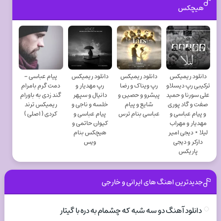
هیچکس
دانلود ریمیکس
دانلود ریمیکس
دانلود ریمیکس
پیام عباسی -
ترکیبی رپ دیسلاو
رپ ویناک و رضا
رپ مهدیار و
دمت گرم بامرام
علی سورنا و حمید
پیشرو و حصین و
دانیال و سپهر
گند زدی به باورام
صفت و گاد پوری
شایع و پیام
خلسه و ناجی و
ریمیکس ترند
و پیام عباسی و
عباسی بنام ترس
پیام عباسی و
کردی ( اصلی )
مهدیار و مهراب
کیوان حاتمی و
لیلا ⋆ دیجی امیر
هیچکس بنام
دارکر و دیجی
ویس
پاریکس
جدیدترین اهنگ های ایرانی و خارجی
دانلود آهنگ دو سه شبه که چشمام به دره با گیتار