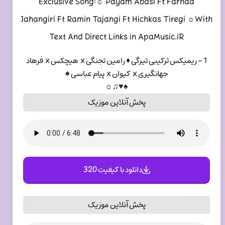
Exclusive Song:☼ Payam Abasi Ft Farhad
Jahangiri Ft Ramin Tajangi Ft Hichkas Tiregi ☼With
Text And Direct Links in ApaMusic.iR
1 - ریمیکس ترکیبی تیرگی ♦️ رامین تجنگی x هیچکس x فرهاد
جهانگیری x کیوان x پیام عباسی ♠
♠♥♫☼
پخش آنلاین موزیک
دانلود با کیفیت 320
پخش آنلاین موزیک