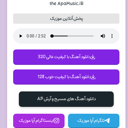
the ApaMusic.iR
پخش آنلاین موزیک
دانلود آهنگ با کیفیت عالی 320
دانلود آهنگ با کیفیت خوب 128
دانلود آهنگ های مسیح و آرش AP
تلگرام آپا موزیک
اینستاگرام آپا موزیک