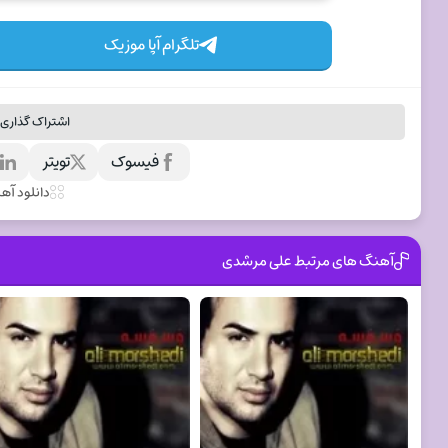
تلگرام آپا موزیک
اشتراک گذاری 
فیسوک
تویتر
ل
دانلود آه
آهنگ های مرتبط علی مرشدی