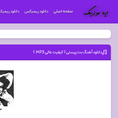
صفحه اصلی
دانلود ریمیکس
دانلود ریمی
دانلود آهنگ بت پرستی { کیفیت عالی MP3 }