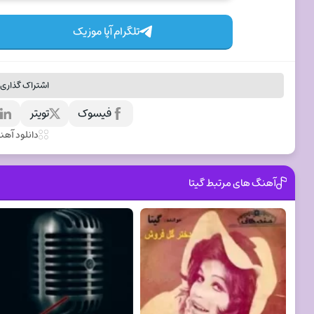
تلگرام آپا موزیک
اشتراک گذاری 
فیسوک
تویتر
ل
دانلود آه
آهنگ های مرتبط گيتا