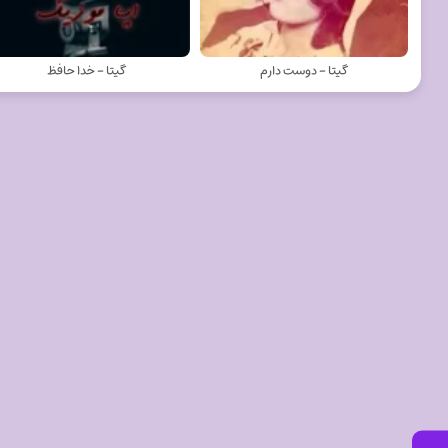
گيتا - دوست دارم
گيتا - خدا حافظ