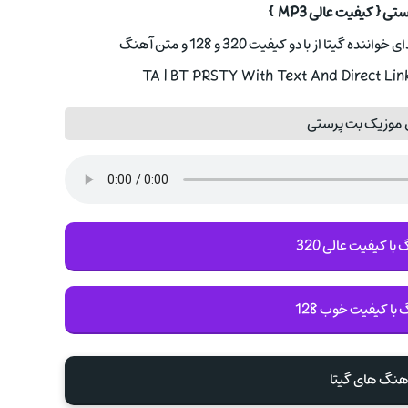
 { کیفیت عالی MP3 }
ا از با دو کیفیت 320 و 128 و متن آهنگ
 موزیک بت پرستی
با کیفیت عالی 320
 با کیفیت خوب 128
آهنگ های گيتا