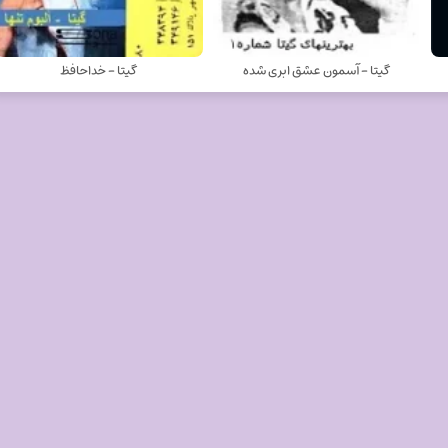
گيتا - آسمون عشق ابری شده
گيتا - خداحافظ