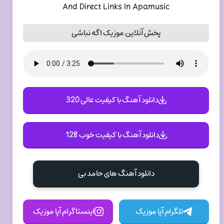
And Direct Links In Apamusic
پخش آنلاین موزیک اگه نباشی
دانلود آهنگ با کیفیت عالی 320
دانلود آهنگ با کیفیت خوب 128
دانلود آهنگ های حامد بی
تلگرام آپا موزیک
اینستاگرام آپا موزیک