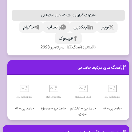
اشتراک گذاری در شبکه های اجتماعی
تویتر
لینکدین
واتساپ
تلگرام
فیسوک
دانلود آهنگ
11 سپتامبر 2023
آهنگ های مرتبط حامد بی
حامد بی - نه
حامد بی - عاشقم
حامد بی - معجزه
حامد بی - نه
نبودی