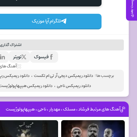
پست بعدی
تلگرام آپا موزیک
اشتراک گذاری 
فیسوک
تویتر
ل
آهنگ های 
برچسب ها :
دانلود ریمیکس دیجی آر تی ام تکست
،
دانلود ریمیکس رپ
دانلود ریمیکس ناجی
،
دانلود ریمیکس هیپهاپولوژیست
آهنگ های مرتبط فرشاد ، مسلک ، مهدیار ، ناجی ، هیپهاپولوژیست