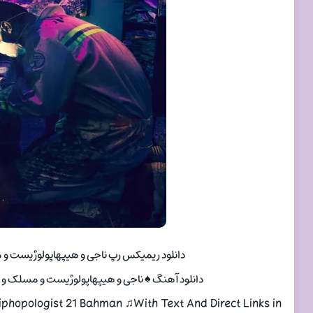
دانلود ریمیکس رپ ناجی و هیپهاپولوژیست و مسلک و فرشاد و 
دانلود آهنگ ♠ ناجی و هیپهاپولوژیست و مسلک و فرشاد و مهدیار به نام ۲۱ 
iphopologist 21 Bahman ♫With Text And Direct Links in