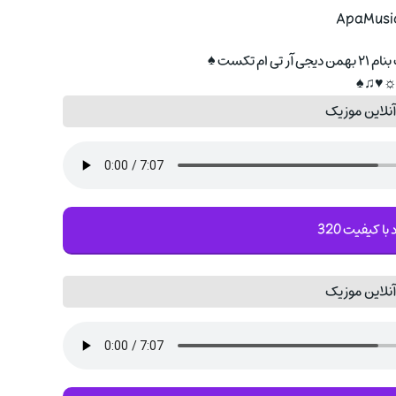
ApaMusic
☼♥♫
نلاین موزیک
 با کیفیت 320
نلاین موزیک