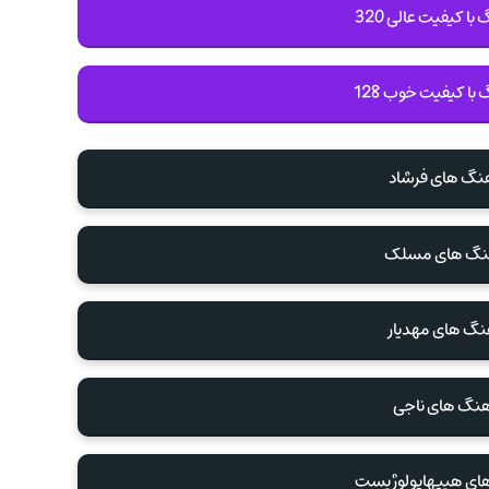
با کیفیت عالی 320
 با کیفیت خوب 128
هنگ های فرشاد
آهنگ های مسلک
هنگ های مهدیار
آهنگ های ناجی
های هیپهاپولوژیست