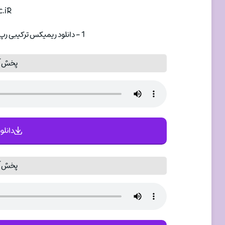
.iR
1 - دانلود ریمیکس ترکیبی رپ بنام ۲۱ بهمن دیجی آر تی ام تکست ♠
♠
پخش آ
دانلود
پخش آ