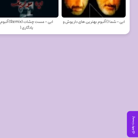
ابی - شما () آلبوم بهترین های داریوش و
ابی - مست چشات (Remix) آلبوم
یادگاری (
پست بعدی