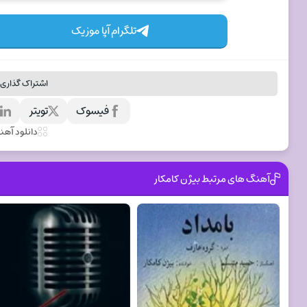
تلگرام آپا موزیک
اشتراک گذاری 
فیسوک
تویتر
ل
دانلود آه
آهنگ های مرتبط بیژن کامکار