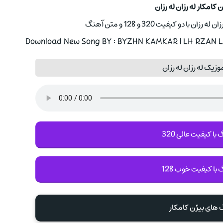
 کامکار له رزان له رزان
ا دو کیفیت 320 و 128 و متن آهنگ
Download New Song BY : BYZHN KAMKAR | LH RZAN LH
زیک له رزان له رزان
با کیفیت عالی 320
 با کیفیت خوب 128
 های بیژن کامکار