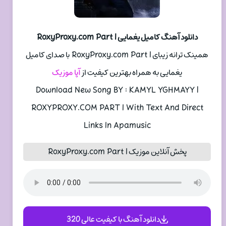
دانلود آهنگ کامیل یغمایی RoxyProxy.com Part I
همینک ترانه زیبای RoxyProxy.com Part I با صدای کامیل
یغمایی به همراه بهترین کیفیت از
آپا موزیک
Download New Song BY : KAMYL YGHMAYY |
ROXYPROXY.COM PART I With Text And Direct
Links In Apamusic
پخش آنلاین موزیک RoxyProxy.com Part I
دانلود آهنگ با کیفیت عالی 320