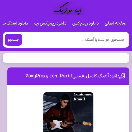
صفحه اصلی
دانلود ریمیکس
دانلود ریمیکس رپ
دانلود اهنگ س
جستجو
دانلود آهنگ کامیل یغمایی RoxyProxy.com Part I