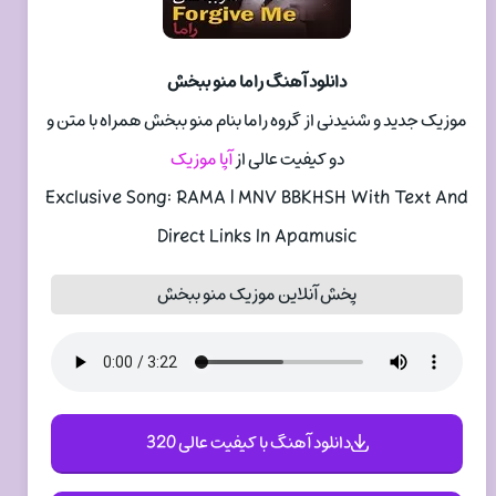
دانلود آهنگ راما منو ببخش
موزیک جدید و شنیدنی از گروه راما بنام منو ببخش همراه با متن و
دو کیفیت عالی از
آپا موزیک
Exclusive Song: RAMA | MNV BBKHSH With Text And
Direct Links In Apamusic
پخش آنلاین موزیک منو ببخش
دانلود آهنگ با کیفیت عالی 320