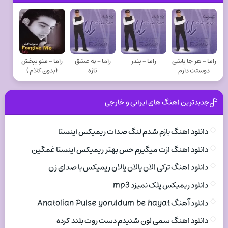
راما - هر جا باشی
راما - بندر
راما - یه عشق
راما - منو ببخش
دوستت دارم
تازه
(بدون کلام )
جدیدترین اهنگ های ایرانی و خارجی
دانلود اهنگ بازم شدم لنگ صدات ریمیکس اینستا
دانلود اهنگ ازت میگیرم حس بهتر ریمیکس اینستا غمگین
دانلود اهنگ ترکی الان یالان یالان ریمیکس با صدای زن
دانلود ریمیکس پلک نمیزد mp3
دانلود آهنگ Anatolian Pulse yoruldum be hayat
دانلود اهنگ سمی لون شنیدم دست روت بلند کرده