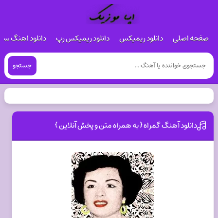
صفحه اصلی
دانلود ریمیکس
دانلود ریمیکس رپ
دانلود اهنگ س
جستجو
دانلود آهنگ گمراه { به همراه متن و پخش آنلاین }