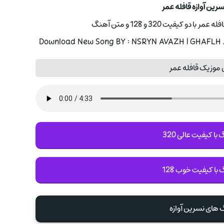
سرین آوازه قافله عمر
دو کیفیت 320 و 128 و متن آهنگ
Download New Song BY : NSRYN AVAZH | GHAFLH A
 موزیک قافله عمر
با کیفیت عالی 320
 با کیفیت خوب 128
گ های نسرین آوازه