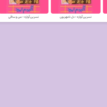
نسرین آوازه - دل نامهربون
نسرین آوازه - من و ساقی