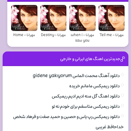
مهرانا - Tell me
مهرانا - when i
مهرانا - Destiny
مهرانا - Home
saw you
جدیدترین اهنگ های ایرانی و خارجی
دانلود آهنگ محمت الماس gidene yakıyorum
دانلود ریمیکس مامانم خریده
دانلود اهنگ گل منه ادیم ادیم ریمیکس
دانلود ریمیکس متاسفم برای خودم نه تو
دانلود ریمیکس رپ یاس و حصین و حمید صفت و فرهاد شخص
خداحافظ غریبی