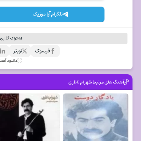
تلگرام آپا موزیک
اشتراک گذاری 
فیسوک
تویتر
ل
دانلود آه
آهنگ های مرتبط شهرام ناظری