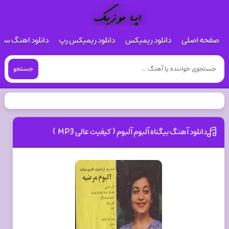
صفحه اصلی
دانلود ریمیکس
دانلود ریمیکس رپ
دانلود اهنگ س
جستجو
دانلود آهنگ بیگناه آلبوم آلبوم { کیفیت عالی MP3 }