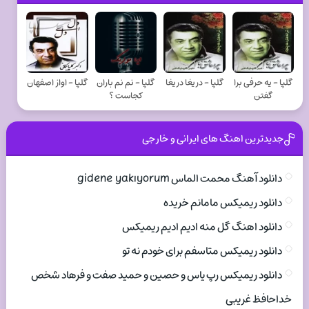
گلپا - یه حرفی برا
گلپا - دریغا دریغا
گلپا - نم نم باران
گلپا - اواز اصفهان
گفتن
کجاست ؟
جدیدترین اهنگ های ایرانی و خارجی
دانلود آهنگ محمت الماس gidene yakıyorum
دانلود ریمیکس مامانم خریده
دانلود اهنگ گل منه ادیم ادیم ریمیکس
دانلود ریمیکس متاسفم برای خودم نه تو
دانلود ریمیکس رپ یاس و حصین و حمید صفت و فرهاد شخص
خداحافظ غریبی