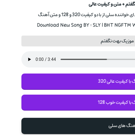
گفتم + متن و کیفیت عالی
لی از با دو کیفیت 320 و 128 و متن آهنگ
Download New Song BY : SLY | BHT NGFTM Wi
 موزیک بهت نگفتم
با کیفیت عالی 320
 با کیفیت خوب 128
آهنگ های سلی