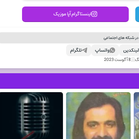
اینستاگرام آپا موزیک
در شبکه های اجتماعی
ینکدین
واتساپ
تلگرام
نگ
8 آگوست 2023