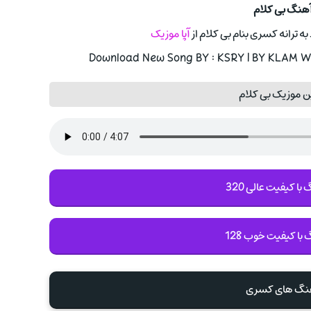
 آهنگ بی کلام
 ترانه کسری بنام بی کلام از
آپا موزیک
Download New Song BY : KSRY | BY KLAM Wi
ن موزیک بی کلام
با کیفیت عالی 320
 با کیفیت خوب 128
آهنگ های کسری