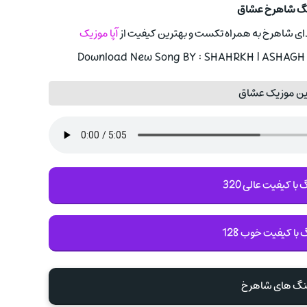
هنگ شاهرخ عشاق
 صدای شاهرخ به همراه تکست و بهترین کیفیت از
آپا موزیک
Download New Song BY : SHAHRKH | ASHAGH W
ین موزیک عشاق
با کیفیت عالی 320
 با کیفیت خوب 128
هنگ های شاهرخ