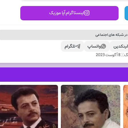
اینستاگرام آپا موزیک
در شبکه های اجتماعی
ینکدین
واتساپ
تلگرام
نگ
8 آگوست 2023