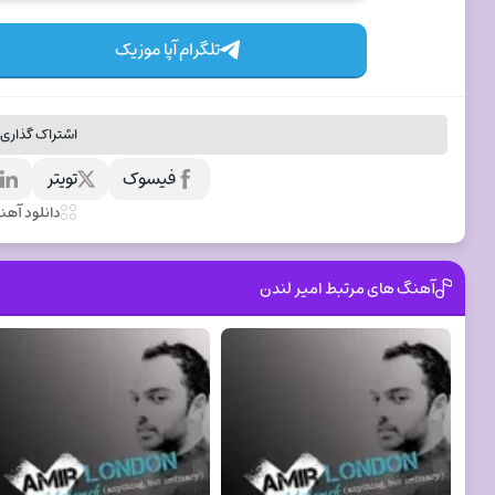
تلگرام آپا موزیک
اشتراک گذاری 
فیسوک
تویتر
ل
دانلود آه
آهنگ های مرتبط امیر لندن