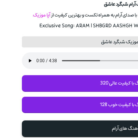
 آرام شبگرد عاشق
ق با صدای آرام به همراه تکست و بهترین کیفیت از
آپا موزیک
Exclusive Song: ARAM | SHBGRD AASHGH Wit
موزیک شبگرد عاشق
با کیفیت عالی 320
 با کیفیت خوب 128
آهنگ های آرام