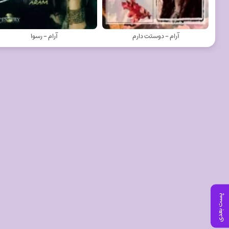
آرام - دوستت دارم
آرام - رسوا
پست بعدی