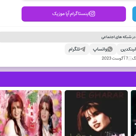
اینستاگرام آپا موزیک
در شبکه های اجتماعی
ینکدین
واتساپ
تلگرام
نگ
7 آگوست 2023