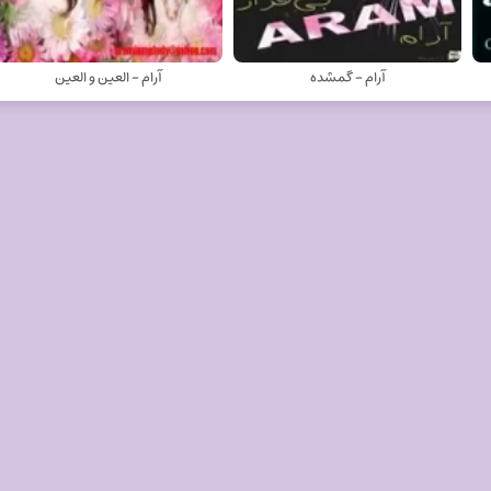
آرام - گمشده
آرام - العین و العین