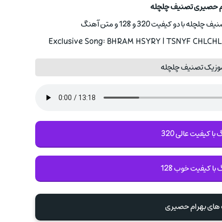
ام حصیری تصنیف چلچله
 دو کیفیت 320 و 128 و متن آهنگ
Exclusive Song: BHRAM HSYRY | TSNYF CHLCHLH
موزیک تصنیف چلچله
با کیفیت عالی 320
 با کیفیت خوب 128
 های بهرام حصیری