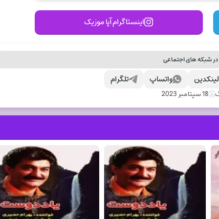
اینستاگرام آپا موزیک
در شبکه های اجتماعی
ینکدین
واتساپ
تلگرام
گ
18 سپتامبر 2023