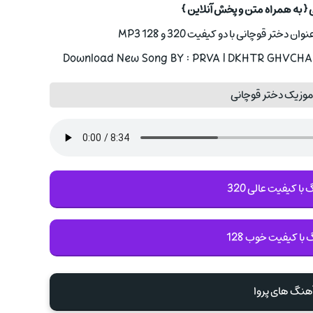
 { به همراه متن و پخش آنلاین }
تر قوچانی با دو کیفیت 320 و 128 MP3
Download New Song BY : PRVA | DKHTR GHVCHANY
موزیک دختر قوچانی
با کیفیت عالی 320
 با کیفیت خوب 128
آهنگ های پروا