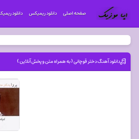
صفحه اصلی
دانلود ریمیکس
دانلود ریمی
دانلود آهنگ دختر قوچانی { به همراه متن و پخش آنلاین }