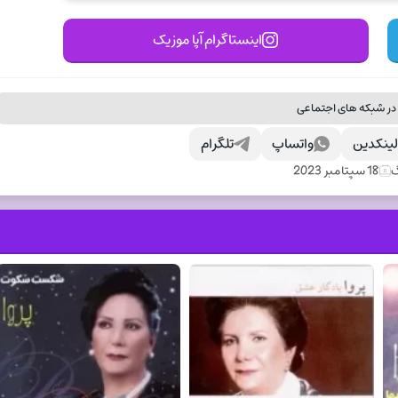
اینستاگرام آپا موزیک
در شبکه های اجتماعی
ینکدین
واتساپ
تلگرام
گ
18 سپتامبر 2023