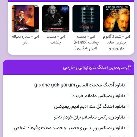
ابی - شما () آلبوم
ابی - مست
ابی - مست
ابی - ستاره دنباله
بهترین های
چشات (Remix)
چشات
دار
داریوش و
آلبوم یادگاری (
جدیدترین اهنگ های ایرانی و خارجی
دانلود آهنگ محمت الماس gidene yakıyorum
دانلود ریمیکس مامانم خریده
دانلود اهنگ گل منه ادیم ادیم ریمیکس
دانلود ریمیکس متاسفم برای خودم نه تو
دانلود ریمیکس رپ یاس و حصین و حمید صفت و فرهاد شخص