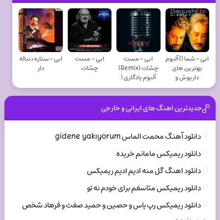
ابی - شما () آلبوم
ابی - مست
ابی - مست
ابی - ستاره دنباله
بهترین های
چشات (Remix)
چشات
دار
داریوش و
آلبوم یادگاری (
جدیدترین اهنگ های ایرانی و خارجی
دانلود آهنگ محمت الماس gidene yakıyorum
دانلود ریمیکس مامانم خریده
دانلود اهنگ گل منه ادیم ادیم ریمیکس
دانلود ریمیکس متاسفم برای خودم نه تو
دانلود ریمیکس رپ یاس و حصین و حمید صفت و فرهاد شخص