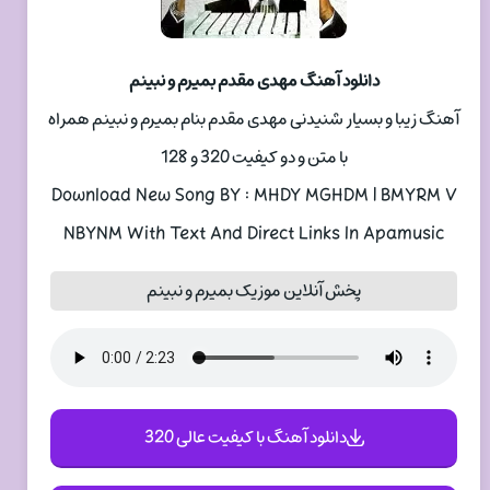
دانلود آهنگ مهدی مقدم بمیرم و نبینم
آهنگ زیبا و بسیار شنیدنی مهدی مقدم بنام بمیرم و نبینم همراه
با متن و دو کیفیت 320 و 128
Download New Song BY : MHDY MGHDM | BMYRM V
NBYNM With Text And Direct Links In Apamusic
پخش آنلاین موزیک بمیرم و نبینم
دانلود آهنگ با کیفیت عالی 320