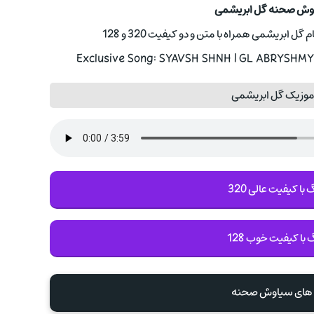
اوش صحنه گل ابریشمی
بریشمی همراه با متن و دو کیفیت 320 و 128
Exclusive Song: SYAVSH SHNH | GL ABRYSHMY 
موزیک گل ابریشمی
با کیفیت عالی 320
 با کیفیت خوب 128
گ های سیاوش صحنه