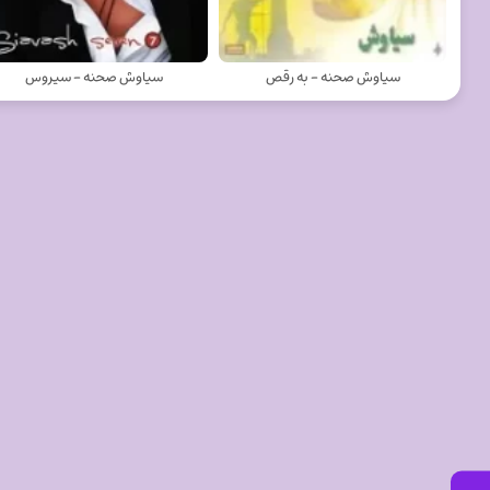
سیاوش صحنه - به رقص
سیاوش صحنه - سیروس